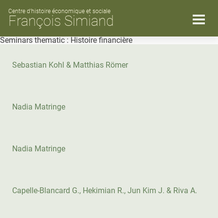
Skip
to
Centre d’histoire économique et sociale
François Simiand
content
Seminars thematic :
Histoire financière
Sebastian Kohl & Matthias Römer
Nadia Matringe
Nadia Matringe
Capelle-Blancard G., Hekimian R., Jun Kim J. & Riva A.