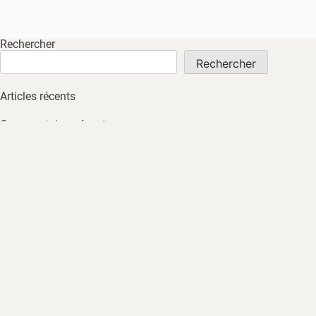
Rechercher
Rechercher
Articles récents
Commentaires récents
Aucun commentaire à afficher.
Archives
Aucune archive à afficher.
Catégories
Non classé
ACCUEIL
À PROPOS