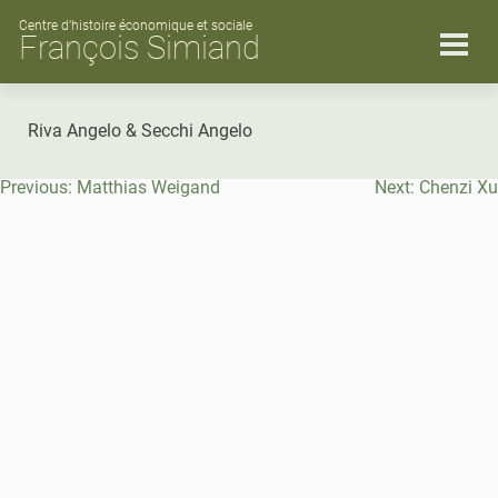
Skip
to
Centre d’histoire économique et sociale
François Simiand
content
Riva Angelo & Secchi Angelo
Navigation
Previous:
Matthias Weigand
Next:
Chenzi Xu
de
l’article