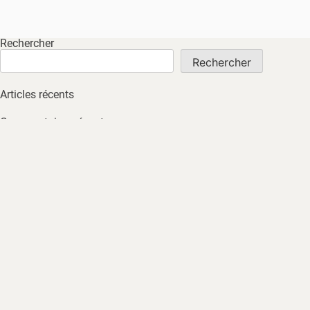
Rechercher
Rechercher
Articles récents
Commentaires récents
Aucun commentaire à afficher.
Archives
Aucune archive à afficher.
Catégories
Non classé
ACCUEIL
À PROPOS