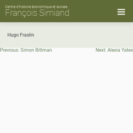
Skip
to
Centre d’histoire économique et sociale
François Simiand
content
Hugo Fraslin
Navigation
Previous:
Simon Bittman
Next:
Alexia Yates
de
l’article