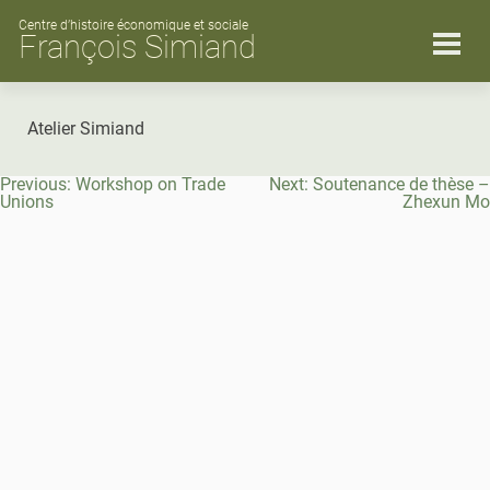
Skip
to
Centre d’histoire économique et sociale
François Simiand
content
Atelier Simiand
Navigation
Previous:
Workshop on Trade
Next:
Soutenance de thèse –
de
Unions
Zhexun Mo
l’article