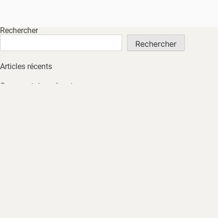
Rechercher
Rechercher
Articles récents
Commentaires récents
Aucun commentaire à afficher.
Archives
Aucune archive à afficher.
Catégories
Non classé
ACCUEIL
À PROPOS