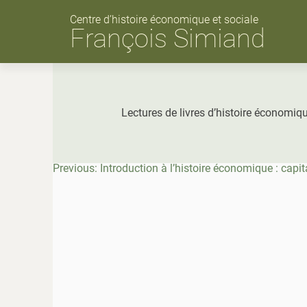
Skip
to
Centre d’histoire économique et sociale
content
François Simiand
Lectures de livres d’histoire économiq
Navigation
Previous:
Introduction à l’histoire économique : capit
de
l’article