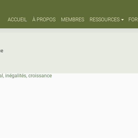
ACCUEIL
À PROPOS
MEMBRES
RESSOURCES
FOR
ue
al, inégalités, croissance