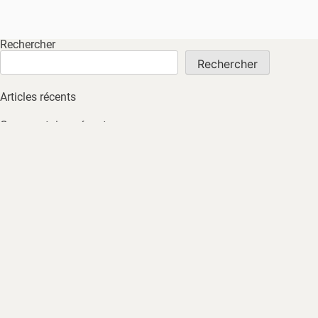
Rechercher
Rechercher
Articles récents
Commentaires récents
Aucun commentaire à afficher.
Archives
Aucune archive à afficher.
Catégories
Non classé
ACCUEIL
À PROPOS