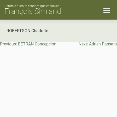
Skip
to
Centre d’histoire économique et sociale
François Simiand
content
ROBERTSON Charlotte
Navigation
Previous:
BETRAN Concepcion
Next:
Adrien Passant
de
l’article