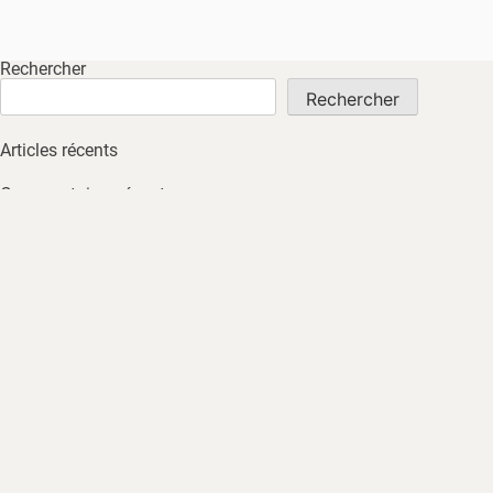
Rechercher
Rechercher
Articles récents
Commentaires récents
Aucun commentaire à afficher.
Archives
Aucune archive à afficher.
Catégories
Non classé
ACCUEIL
À PROPOS