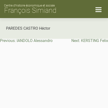
Skip
to
Centre d’histoire économique et sociale
François Simiand
content
PAREDES CASTRO Héctor
Navigation
Previous:
IANDOLO Alessandro
Next:
KERSTING Felix
de
l’article