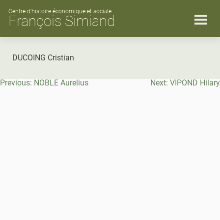
Skip
to
Centre d’histoire économique et sociale
François Simiand
content
DUCOING Cristian
Navigation
Previous:
NOBLE Aurelius
Next:
VIPOND Hilary
de
l’article