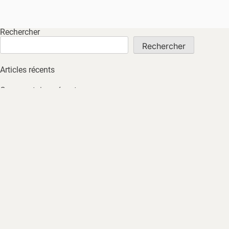
Rechercher
Rechercher
Articles récents
Commentaires récents
Aucun commentaire à afficher.
Archives
Aucune archive à afficher.
Catégories
Non classé
ACCUEIL
À PROPOS