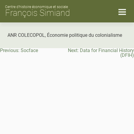
Skip
to
Centre d’histoire économique et sociale
François Simiand
content
ANR COLECOPOL, Économie politique du colonialisme
Navigation
Previous:
Socface
Next:
Data for Financial History
de
(DFIH)
l’article