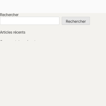
Rechercher
Rechercher
Articles récents
Commentaires récents
Aucun commentaire à afficher.
Archives
Aucune archive à afficher.
Catégories
Non classé
ACCUEIL
À PROPOS