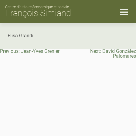
Skip
to
Centre d’histoire économique et sociale
François Simiand
content
Elisa Grandi
Navigation
Previous:
Jean-Yves Grenier
Next:
David González
de
Palomares
l’article