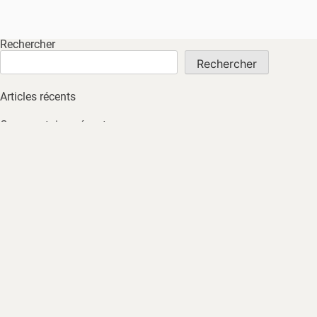
Rechercher
Rechercher
Articles récents
Commentaires récents
Aucun commentaire à afficher.
Archives
Aucune archive à afficher.
Catégories
Non classé
ACCUEIL
À PROPOS