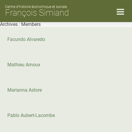
Skip
to
Centre d’histoire économique et sociale
François Simiand
content
Archives :
Members
Facundo Alvaredo
Mathieu Arnoux
Marianna Astore
Pablo Aubert-Lacombe