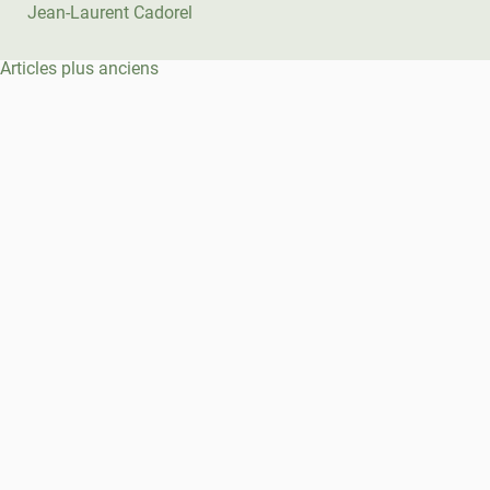
Jean-Laurent Cadorel
Navigation
Articles plus anciens
des
articles