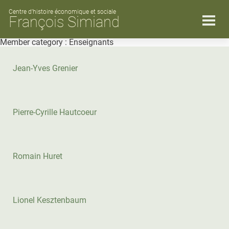
Skip
to
Centre d’histoire économique et sociale
François Simiand
content
Member category :
Enseignants
Jean-Yves Grenier
Pierre-Cyrille Hautcoeur
Romain Huret
Lionel Kesztenbaum