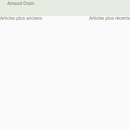
Arnaud Orain
Navigation
Articles plus anciens
Articles plus récents
des
articles