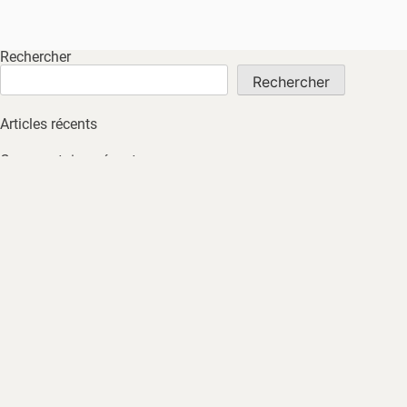
Rechercher
Rechercher
Articles récents
Commentaires récents
Aucun commentaire à afficher.
Archives
Aucune archive à afficher.
Catégories
Non classé
ACCUEIL
À PROPOS