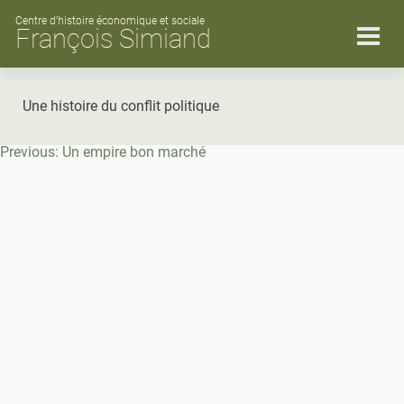
Skip
to
Centre d’histoire économique et sociale
François Simiand
content
Une histoire du conflit politique
Navigation
Previous:
Un empire bon marché
de
l’article