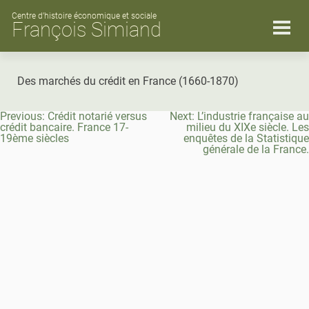
Skip
to
Centre d’histoire économique et sociale
François Simiand
content
Des marchés du crédit en France (1660-1870)
Navigation
Previous:
Crédit notarié versus
Next:
L’industrie française au
de
crédit bancaire. France 17-
milieu du XIXe siècle. Les
l’article
19ème siècles
enquêtes de la Statistique
générale de la France.