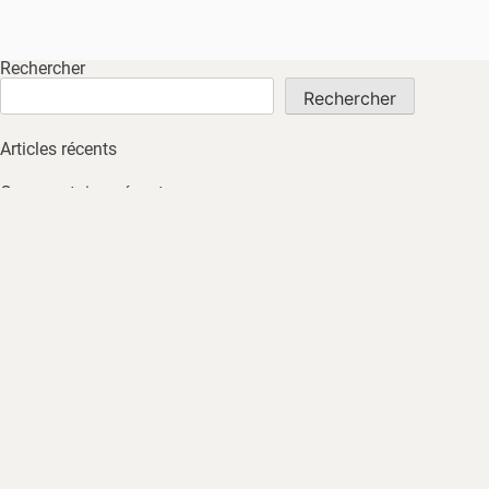
Rechercher
Rechercher
Articles récents
Commentaires récents
Aucun commentaire à afficher.
Archives
Aucune archive à afficher.
Catégories
Non classé
ACCUEIL
À PROPOS